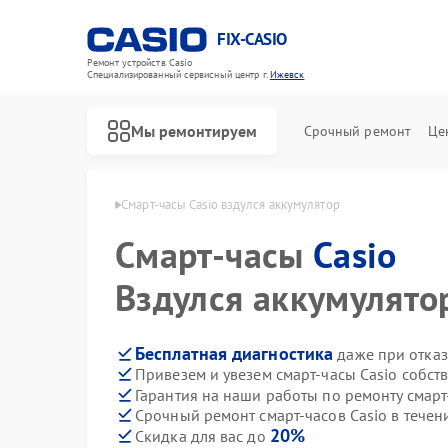
FIX-CASIO
Ремонт устройств Casio
Специализированный cервисный центр г.
Ижевск
Мы ремонтируем
Срочный ремонт
Це
сов Casio в Ижевске
Смарт-часы Casio вздулся аккумулятор
Смарт-часы
Casio
Ремонт цифровых пианино Casio
Вздулся аккумулято
Бесплатная диагностика
даже при отказ
Привезем и увезем смарт-часы Casio собст
Гарантия на наши работы по ремонту смарт
Срочный ремонт смарт-часов Casio в течен
20%
Скидка для вас до