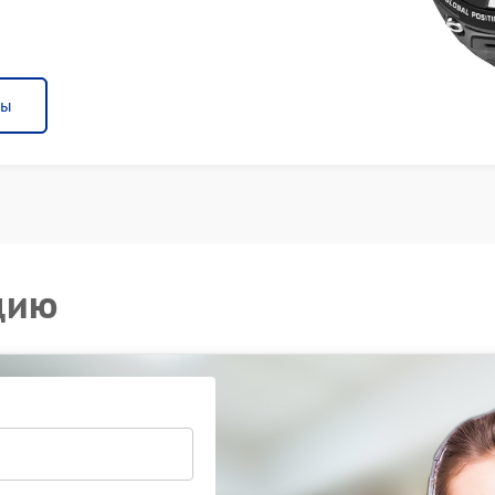
ны
цию