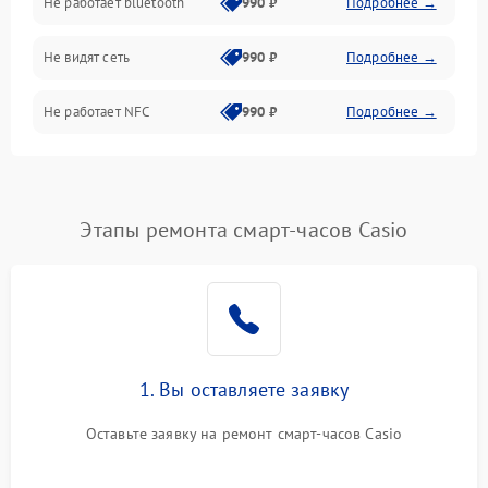
Не работает bluetooth
990 ₽
Подробнее →
Разговор (микрофон, динамик)
Не видят сеть
990 ₽
Подробнее →
Не работает NFC
990 ₽
Подробнее →
Этапы ремонта смарт-часов Casio
1. Вы оставляете заявку
Оставьте заявку на ремонт смарт-часов Casio