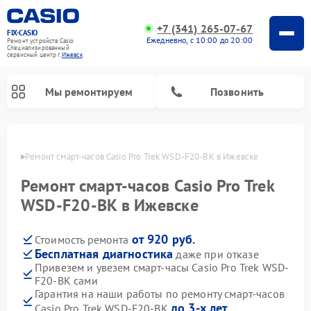
+7 (341) 265-07-67
FIX-CASIO
Ежедневно, с 10:00 до 20:00
Ремонт устройств Casio
Специализированный
cервисный центр г.
Ижевск
Мы ремонтируем
Позвонить
евске
Ремонт смарт-часов Casio Pro Trek WSD-F20-BK в Ижевске
Ремонт смарт-часов Casio Pro Trek
Ремонт цифровых пианино Casio
WSD-F20-BK в Ижевске
от 920 руб.
Стоимость ремонта
Бесплатная диагностика
даже при отказе
Привезем и увезем смарт-часы Casio Pro Trek WSD-
F20-BK сами
Гарантия на наши работы по ремонту смарт-часов
до 3-х лет
Casio Pro Trek WSD-F20-BK