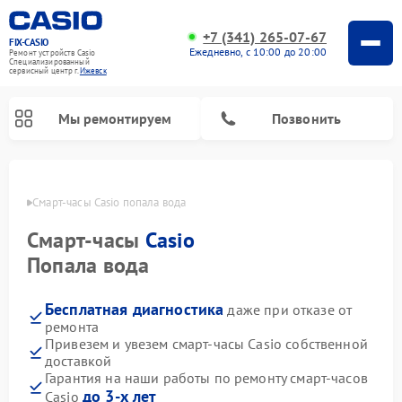
+7 (341) 265-07-67
FIX-CASIO
Ежедневно, с 10:00 до 20:00
Ремонт устройств Casio
Специализированный
cервисный центр г.
Ижевск
Мы ремонтируем
Позвонить
евске
Смарт-часы Casio попала вода
Смарт-часы
Casio
Ремонт цифровых пианино Casio
Попала вода
Бесплатная диагностика
даже при отказе от
ремонта
Привезем и увезем смарт-часы Casio собственной
доставкой
Гарантия на наши работы по ремонту смарт-часов
до 3-х лет
Casio