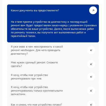
Какие документы вы предоставляете?
На этапе приема устройства на диагностику и последующий
ремонт вам будет предоставлен заказ-наряд с указанием страховых
обязательств на ваше устройство. Далее, после выполнения работ
по ремонту техники, вы получите акт выполненных работ и
гарантийный талон.
Я уже знаю в чем неисправность и какой
ремонт необходим. Для чего проводить
диагностику?
Мне нужен срочный ремонт. Сможете
сделать?
Я хочу, чтобы мое устройство
ремонтировали при мне.
Я хочу, чтобы мое устройство
ремонтировалось только оригинальными
запчастями.
Как я узнаю, что мое устройство готово?