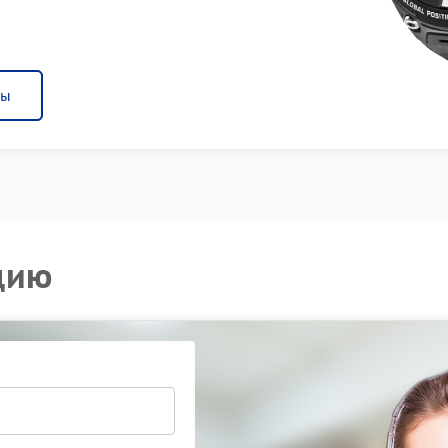
ны
цию