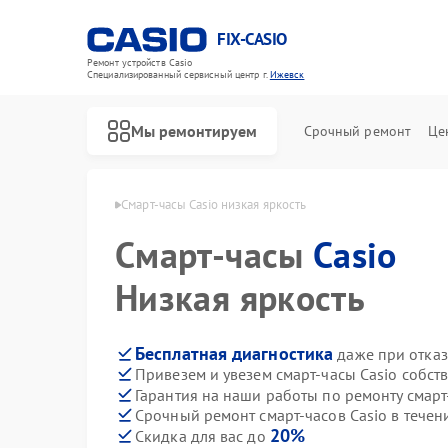
FIX-CASIO
Ремонт устройств Casio
Специализированный cервисный центр г.
Ижевск
Мы ремонтируем
Срочный ремонт
Це
сов Casio в Ижевске
Смарт-часы Casio низкая яркость
Смарт-часы
Casio
Ремонт цифровых пианино Casio
Низкая яркость
Бесплатная диагностика
даже при отказ
Привезем и увезем смарт-часы Casio собст
Гарантия на наши работы по ремонту смарт
Срочный ремонт смарт-часов Casio в течен
20%
Скидка для вас до