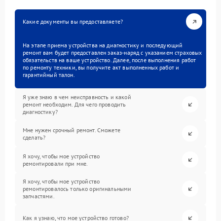
Какие документы вы предоставляете?
На этапе приема устройства на диагностику и последующий
ремонт вам будет предоставлен заказ-наряд с указанием страховых
обязательств на ваше устройство. Далее, после выполнения работ
по ремонту техники, вы получите акт выполненных работ и
гарантийный талон.
Я уже знаю в чем неисправность и какой
ремонт необходим. Для чего проводить
диагностику?
Мне нужен срочный ремонт. Сможете
сделать?
Я хочу, чтобы мое устройство
ремонтировали при мне.
Я хочу, чтобы мое устройство
ремонтировалось только оригинальными
запчастями.
Как я узнаю, что мое устройство готово?