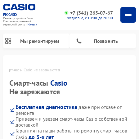
+7 (341) 265-07-67
FIX-CASIO
Ежедневно, с 10:00 до 20:00
Ремонт устройств Casio
Специализированный
cервисный центр г.
Ижевск
Мы ремонтируем
Позвонить
е
Смарт-часы Casio не заряжаются
Смарт-часы
Casio
Ремонт цифровых пианино Casio
Не заряжаются
Бесплатная диагностика
даже при отказе от
ремонта
Привезем и увезем смарт-часы Casio собственной
доставкой
Гарантия на наши работы по ремонту смарт-часов
до 3-х лет
Casio