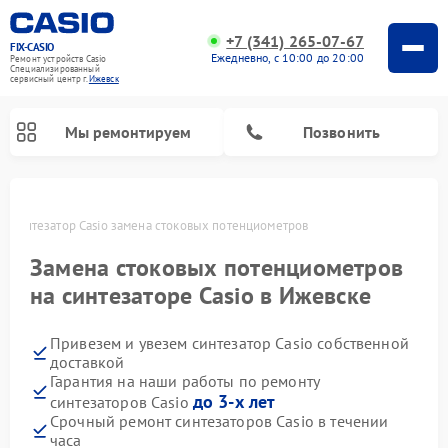
+7 (341) 265-07-67
FIX-CASIO
Ежедневно, с 10:00 до 20:00
Ремонт устройств Casio
Специализированный
cервисный центр г.
Ижевск
Мы ремонтируем
Позвонить
е
Синтезатор Casio замена стоковых потенциометров
Замена стоковых потенциометров
Ремонт цифровых пианино Casio
на синтезаторе Casio в Ижевске
Привезем и увезем синтезатор Casio собственной
доставкой
Гарантия на наши работы по ремонту
до 3-х лет
синтезаторов Casio
Срочный ремонт синтезаторов Casio в течении
часа