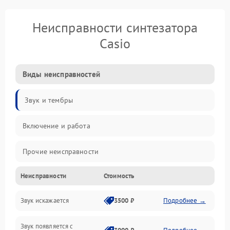
Неисправности синтезатора
Casio
Виды неисправностей
Звук и тембры
Включение и работа
Прочие неисправности
Неисправности
Стоимость
Управление и электроника
Звук искажается
3500 ₽
Подробнее →
Клавиатура
Звук появляется с
Подключения и интерфейсы