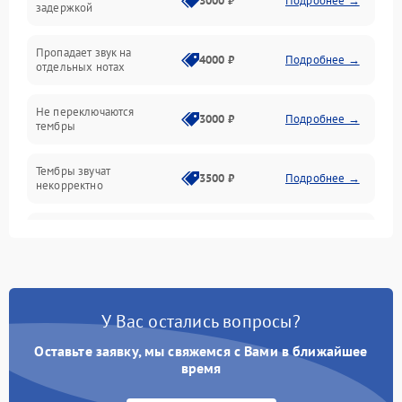
3000 ₽
Подробнее →
задержкой
Эффекты и функции
Пропадает звук на
4000 ₽
Подробнее →
отдельных нотах
Механические повреждения
Не переключаются
3000 ₽
Подробнее →
тембры
Оптика
Тембры звучат
Электроника
3500 ₽
Подробнее →
некорректно
Аудио
Самопроизвольно
2800 ₽
Подробнее →
меняется громкость
Программное обеспечение
У Вас остались вопросы?
Оставьте заявку, мы свяжемся с Вами в ближайшее
время