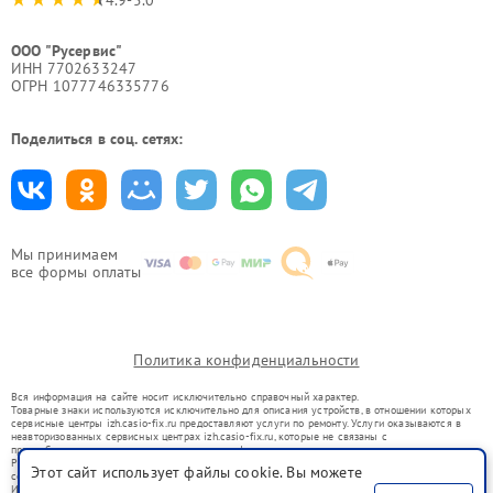
ООО "Русервис"
ИНН 7702633247
ОГРН 1077746335776
Поделиться в соц. сетях:
Мы принимаем
все формы оплаты
Политика конфиденциальности
Вся информация на сайте носит исключительно справочный характер.
Товарные знаки используются исключительно для описания устройств, в отношении которых
сервисные центры izh.casio-fix.ru предоставляют услуги по ремонту. Услуги оказываются в
неавторизованных сервисных центрах izh.casio-fix.ru, которые не связаны с
правообладателями товарных знаков или их официальными представителями.
Ремонт осуществляется для устройств, уже введенных в гражданский оборот в соответствии
Этот сайт использует файлы cookie. Вы можете
со статьей 1487 ГК РФ.
Использование товарных знаков не преследует цели индивидуализации услуг или введения