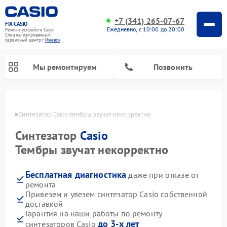
+7 (341) 265-07-67
FIX-CASIO
Ежедневно, с 10:00 до 20:00
Ремонт устройств Casio
Специализированный
cервисный центр г.
Ижевск
Мы ремонтируем
Позвонить
евске
Синтезатор Casio тембры звучат некорректно
Синтезатор
Casio
Ремонт цифровых пианино Casio
Тембры звучат некорректно
Бесплатная диагностика
даже при отказе от
ремонта
Привезем и увезем синтезатор Casio собственной
доставкой
Гарантия на наши работы по ремонту
до 3-х лет
синтезаторов Casio