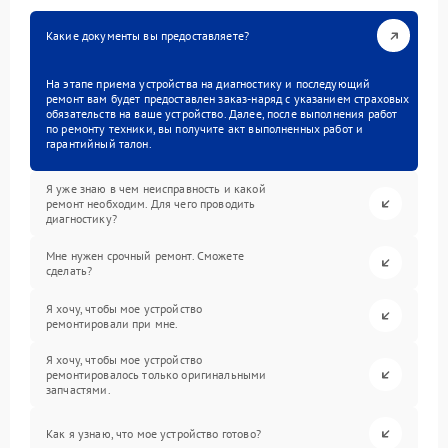
Какие документы вы предоставляете?
На этапе приема устройства на диагностику и последующий
ремонт вам будет предоставлен заказ-наряд с указанием страховых
обязательств на ваше устройство. Далее, после выполнения работ
по ремонту техники, вы получите акт выполненных работ и
гарантийный талон.
Я уже знаю в чем неисправность и какой
ремонт необходим. Для чего проводить
диагностику?
Мне нужен срочный ремонт. Сможете
сделать?
Я хочу, чтобы мое устройство
ремонтировали при мне.
Я хочу, чтобы мое устройство
ремонтировалось только оригинальными
запчастями.
Как я узнаю, что мое устройство готово?