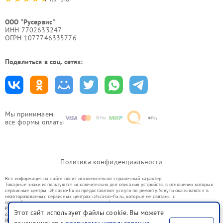
ООО "Русервис"
ИНН 7702633247
ОГРН 1077746335776
Поделиться в соц. сетях:
Мы принимаем
все формы оплаты
Политика конфиденциальности
Вся информация на сайте носит исключительно справочный характер.
Товарные знаки используются исключительно для описания устройств, в отношении которых
сервисные центры izh.casio-fix.ru предоставляют услуги по ремонту. Услуги оказываются в
неавторизованных сервисных центрах izh.casio-fix.ru, которые не связаны с
правообладателями товарных знаков или их официальными представителями.
Ремонт осуществляется для устройств, уже введенных в гражданский оборот в соответствии
Этот сайт использует файлы cookie. Вы можете
со статьей 1487 ГК РФ.
Использование товарных знаков не преследует цели индивидуализации услуг или введения