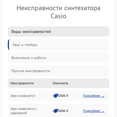
Неисправности синтезатора
Casio
Виды неисправностей
Звук и тембры
Включение и работа
Прочие неисправности
Неисправности
Стоимость
Управление и электроника
Звук искажается
3500 ₽
Подробнее →
Клавиатура
Звук появляется с
Подключения и интерфейсы
3000 ₽
Подробнее →
задержкой