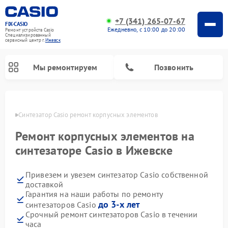
+7 (341) 265-07-67
FIX-CASIO
Ежедневно, с 10:00 до 20:00
Ремонт устройств Casio
Специализированный
cервисный центр г.
Ижевск
Мы ремонтируем
Позвонить
евске
Синтезатор Casio ремонт корпусных элементов
Ремонт корпусных элементов на
Ремонт цифровых пианино Casio
синтезаторе Casio в Ижевске
Привезем и увезем синтезатор Casio собственной
доставкой
Гарантия на наши работы по ремонту
до 3-х лет
синтезаторов Casio
Срочный ремонт синтезаторов Casio в течении
часа