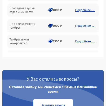
Эффекты и функции
Пропадает звук на
4000 ₽
Подробнее →
отдельных нотах
Механические повреждения
Не переключаются
3000 ₽
Подробнее →
тембры
Оптика
Тембры звучат
Электроника
3500 ₽
Подробнее →
некорректно
Аудио
Самопроизвольно
2800 ₽
Подробнее →
меняется громкость
Программное обеспечение
У Вас остались вопросы?
Оставьте заявку, мы свяжемся с Вами в ближайшее
время
Заказать звонок