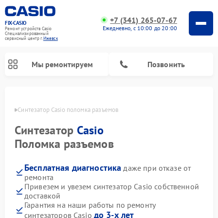
+7 (341) 265-07-67
FIX-CASIO
Ежедневно, с 10:00 до 20:00
Ремонт устройств Casio
Специализированный
cервисный центр г.
Ижевск
Мы ремонтируем
Позвонить
евске
Синтезатор Casio поломка разъемов
Синтезатор
Casio
Ремонт цифровых пианино Casio
Поломка разъемов
Бесплатная диагностика
даже при отказе от
ремонта
Привезем и увезем синтезатор Casio собственной
доставкой
Гарантия на наши работы по ремонту
до 3-х лет
синтезаторов Casio