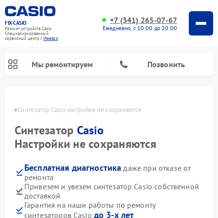
+7 (341) 265-07-67
FIX-CASIO
Ежедневно, с 10:00 до 20:00
Ремонт устройств Casio
Специализированный
cервисный центр г.
Ижевск
Мы ремонтируем
Позвонить
евске
Синтезатор Casio настройки не сохраняются
Синтезатор
Casio
Ремонт цифровых пианино Casio
Настройки не сохраняются
Бесплатная диагностика
даже при отказе от
ремонта
Привезем и увезем синтезатор Casio собственной
доставкой
Гарантия на наши работы по ремонту
до 3-х лет
синтезаторов Casio