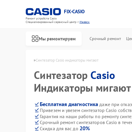
FIX-CASIO
Ремонт устройств Casio
Специализированный cервисный центр г.
Ижевск
Мы ремонтируем
Срочный ремонт
Це
ров Casio в Ижевске
Синтезатор Casio индикаторы мигают
Синтезатор
Casio
Ремонт цифровых пианино Casio
Индикаторы мигают
Бесплатная диагностика
даже при отказ
Привезем и увезем синтезатор Casio собст
Гарантия на наши работы по ремонту синте
Срочный ремонт синтезаторов Casio в тече
20%
Скидка для вас до