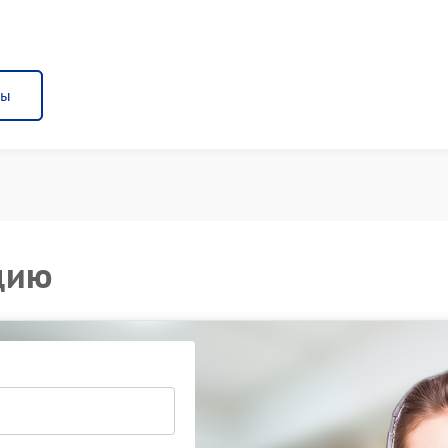
ны
цию