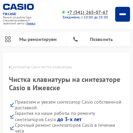
+7 (341) 265-07-67
FIX-CASIO
Ежедневно, с 10:00 до 20:00
Ремонт устройств Casio
Специализированный
cервисный центр г.
Ижевск
Мы ремонтируем
Позвонить
евске
Синтезатор Casio чистка клавиатуры
Чистка клавиатуры на синтезаторе
Ремонт цифровых пианино Casio
Casio в Ижевске
Привезем и увезем синтезатор Casio собственной
доставкой
Гарантия на наши работы по ремонту
до 3-х лет
синтезаторов Casio
Срочный ремонт синтезаторов Casio в течении
часа