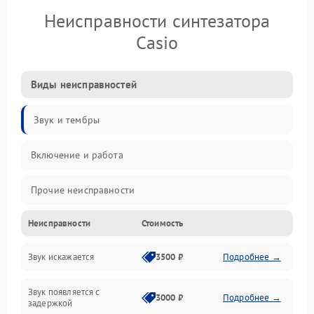
Неисправности синтезатора
Casio
Виды неисправностей
Звук и тембры
Включение и работа
Прочие неисправности
Неисправности
Стоимость
Управление и электроника
Звук искажается
3500 ₽
Подробнее →
Клавиатура
Звук появляется с
Подключения и интерфейсы
3000 ₽
Подробнее →
задержкой