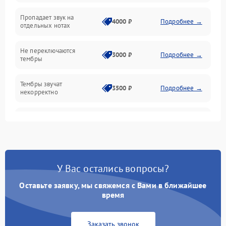
Эффекты и функции
Пропадает звук на
4000 ₽
Подробнее →
отдельных нотах
Механические повреждения
Не переключаются
3000 ₽
Подробнее →
тембры
Оптика
Тембры звучат
Электроника
3500 ₽
Подробнее →
некорректно
Аудио
Самопроизвольно
2800 ₽
Подробнее →
меняется громкость
Программное обеспечение
У Вас остались вопросы?
Оставьте заявку, мы свяжемся с Вами в ближайшее
время
Заказать звонок