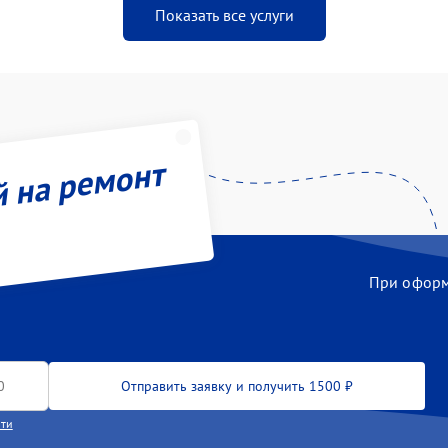
Показать все услуги
й на ремонт
При оформл
Отправить заявку и получить 1500 ₽
сти