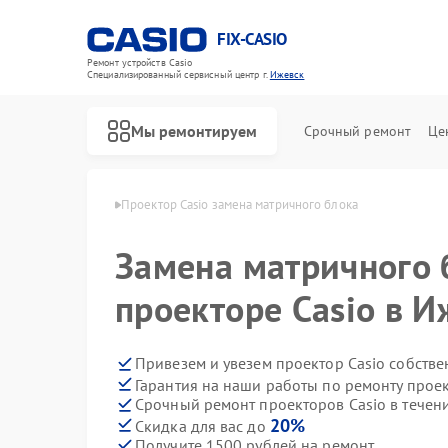
FIX-CASIO
Ремонт устройств Casio
Специализированный cервисный центр г.
Ижевск
Мы ремонтируем
Срочный ремонт
Це
ров Casio в Ижевске
Проектор Casio замена матричного блока
Замена матричного 
Ремонт цифровых пианино Casio
проекторе Casio в И
Привезем и увезем проектор Casio собств
Гарантия на наши работы по ремонту прое
Срочный ремонт проекторов Casio в течен
20%
Скидка для вас до
Получите 1500 рублей на ремонт