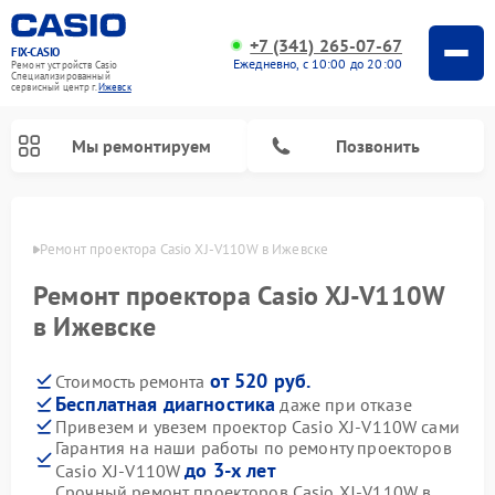
+7 (341) 265-07-67
FIX-CASIO
Ежедневно, с 10:00 до 20:00
Ремонт устройств Casio
Специализированный
cервисный центр г.
Ижевск
Мы ремонтируем
Позвонить
евске
Ремонт проектора Casio XJ-V110W в Ижевске
Ремонт проектора Casio XJ-V110W
Ремонт цифровых пианино Casio
в Ижевске
от 520 руб.
Стоимость ремонта
Бесплатная диагностика
даже при отказе
Привезем и увезем проектор Casio XJ-V110W сами
Гарантия на наши работы по ремонту проекторов
до 3-х лет
Casio XJ-V110W
Срочный ремонт проекторов Casio XJ-V110W в