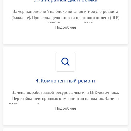
Замер напряжений на блоке питания и модуле розжига
(балласте). Проверка целостности цветового колеса (DLP)
или поляризаторов (LCD). Тестирование DMD-чипа, датчиков
Подробнее
температуры и оптопар с помощью мультиметра и
осциллографа.
4. Компонентный ремонт
Замена выработавшей ресурс лампы или LED-источника.
Перепайка неисправных компонентов на платах. Замена
DMD-чипа при битых пикселях, установка нового цветового
Подробнее
колеса или восстановление сгоревших поляризационных
пленок.