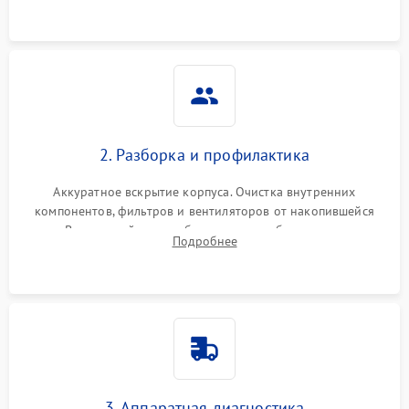
2. Разборка и профилактика
Аккуратное вскрытие корпуса. Очистка внутренних
компонентов, фильтров и вентиляторов от накопившейся
пыли. Визуальный осмотр блока питания, балласта лампы и
Подробнее
материнской платы на наличие прогаров или вздутых
элементов.
3. Аппаратная диагностика