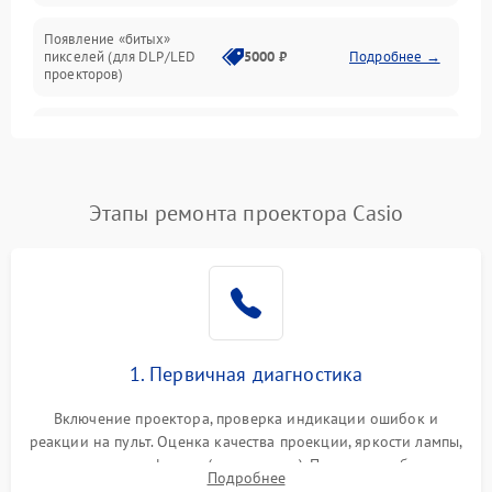
Появление «битых»
пикселей (для DLP/LED
5000 ₽
Подробнее →
проекторов)
Залипание изображения
4500 ₽
Подробнее →
(image retention)
Нестабильная яркость или
Этапы ремонта проектора Casio
4000 ₽
Подробнее →
контраст
Неравномерная подсветка
4500 ₽
Подробнее →
экрана
Не работает
автоматическая коррекция
3000 ₽
Подробнее →
1. Первичная диагностика
трапеции (Keystone)
Включение проектора, проверка индикации ошибок и
Проблемы с
реакции на пульт. Оценка качества проекции, яркости лампы,
масштабированием
3500 ₽
Подробнее →
наличия артефактов (точки, пятна). Проверка работы
изображения
Подробнее
системы охлаждения по уровню шума вентиляторов.