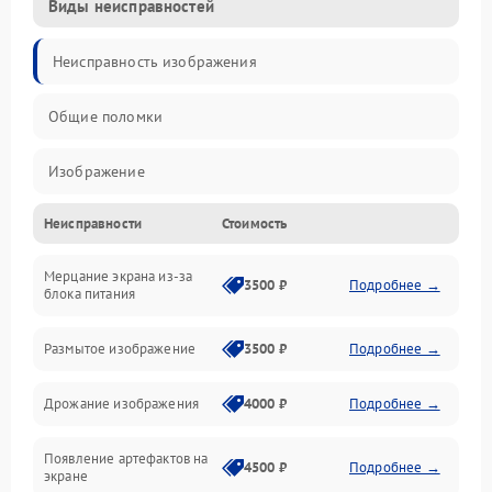
Виды неисправностей
Неисправность изображения
Общие поломки
Изображение
Неисправности
Стоимость
Лампа подсветки
Мерцание экрана из-за
Неисправность управления и интерфейсов
3500 ₽
Подробнее →
блока питания
Прочие неисправности
Размытое изображение
3500 ₽
Подробнее →
Режим работы
Дрожание изображения
4000 ₽
Подробнее →
Неисправность звука
Появление артефактов на
4500 ₽
Подробнее →
экране