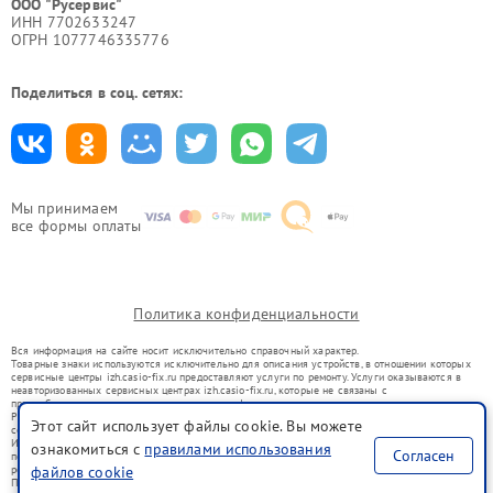
ООО "Русервис"
ИНН 7702633247
ОГРН 1077746335776
Поделиться в соц. сетях:
Мы принимаем
все формы оплаты
Политика конфиденциальности
Вся информация на сайте носит исключительно справочный характер.
Товарные знаки используются исключительно для описания устройств, в отношении которых
сервисные центры izh.casio-fix.ru предоставляют услуги по ремонту. Услуги оказываются в
неавторизованных сервисных центрах izh.casio-fix.ru, которые не связаны с
правообладателями товарных знаков или их официальными представителями.
Ремонт осуществляется для устройств, уже введенных в гражданский оборот в соответствии
Этот сайт использует файлы cookie. Вы можете
со статьей 1487 ГК РФ.
Использование товарных знаков не преследует цели индивидуализации услуг или введения
ознакомиться с
правилами использования
Согласен
потребителей в заблуждение, а служит для информирования о предоставляемых услугах по
ремонту техники указанных брендов.
файлов cookie
Представленная на сайте информация не является публичной офертой, определяемой