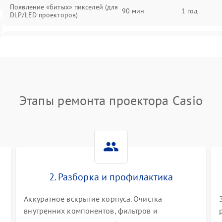
Появление «битых» пикселей (для
90 мин
1 год
DLP/LED проекторов)
Залипание изображения (image
85 мин
1 год
retention)
Нестабильная яркость или
80 мин
1 год
контраст
Этапы ремонта проектора Casio
Неравномерная подсветка экрана
85 мин
1 год
Не работает автоматическая
80 мин
1 год
коррекция трапеции (Keystone)
2. Разборка и профилактика
Проблемы с масштабированием
80 мин
1 год
изображения
Аккуратное вскрытие корпуса. Очистка
внутренних компонентов, фильтров и