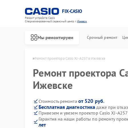
FIX-CASIO
Ремонт устройств Casio
Специализированный cервисный центр г.
Ижевск
Мы ремонтируем
Срочный ремонт
Це
ров Casio в Ижевске
Ремонт проектора Casio XJ-A257 в Ижевске
Ремонт проектора Ca
Ремонт цифровых пианино Casio
Ижевске
от 520 руб.
Стоимость ремонта
Бесплатная диагностика
даже при отказ
Привезем и увезем проектор Casio XJ-A257
Гарантия на наши работы по ремонту прое
лет