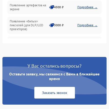
Неисправность звука
Появление артефактов на
4500 ₽
Подробнее →
экране
Появление «битых»
пикселей (для DLP/LED
5000 ₽
Подробнее →
проекторов)
Залипание изображения
4500 ₽
Подробнее →
(image retention)
Нестабильная яркость или
4000 ₽
Подробнее →
контраст
У Вас остались вопросы?
Неравномерная подсветка
Оставьте заявку, мы свяжемся с Вами в ближайшее
4500 ₽
Подробнее →
экрана
время
Не работает
Заказать звонок
автоматическая коррекция
3000 ₽
Подробнее →
трапеции (Keystone)