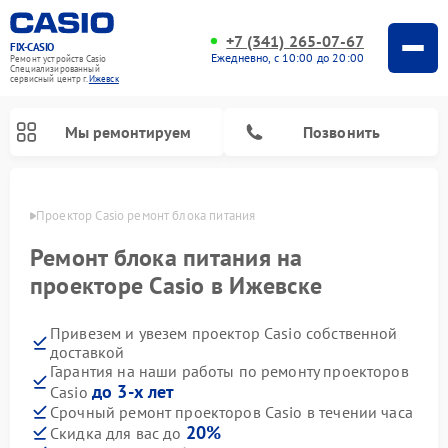
+7 (341) 265-07-67
FIX-CASIO
Ежедневно, с 10:00 до 20:00
Ремонт устройств Casio
Специализированный
cервисный центр г.
Ижевск
Мы ремонтируем
Позвонить
евске
Проектор Casio ремонт блока питания
Ремонт блока питания на
проекторе Casio в Ижевске
Ремонт цифровых пианино Casio
Привезем и увезем проектор Casio собственной
доставкой
Гарантия на наши работы по ремонту проекторов
до 3-х лет
Casio
Срочный ремонт проекторов Casio в течении часа
20%
Скидка для вас до