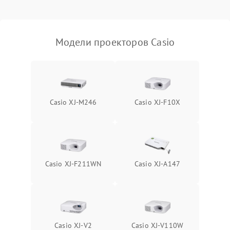
Проблемы с
масштабированием
3500 ₽
Подробнее →
изображения
Модели проекторов Casio
Casio XJ-M246
Casio XJ-F10X
Casio XJ-F211WN
Casio XJ-A147
Casio XJ-V2
Casio XJ-V110W