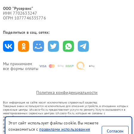
ООО "Русервис"
ИНН 7702633247
ОГРН 1077746335776
Поделиться в соц. сетях:
Мы принимаем
все формы оплаты
Политика конфиденциальности
Вся информация на сайте носит исключительно справочный характер.
Товарные знаки используются исключительно для описания устройств, в отношении которых
сервисные центры izh.casio-fix.ru предоставляют услуги по ремонту. Услуги оказываются в
неавторизованных сервисных центрах izh.casio-fix.ru, которые не связаны с
правообладателями товарных знаков или их официальными представителями.
Ремонт осуществляется для устройств, уже введенных в гражданский оборот в соответствии
Этот сайт использует файлы cookie. Вы можете
со статьей 1487 ГК РФ.
Использование товарных знаков не преследует цели индивидуализации услуг или введения
ознакомиться с
правилами использования
Согласен
потребителей в заблуждение, а служит для информирования о предоставляемых услугах по