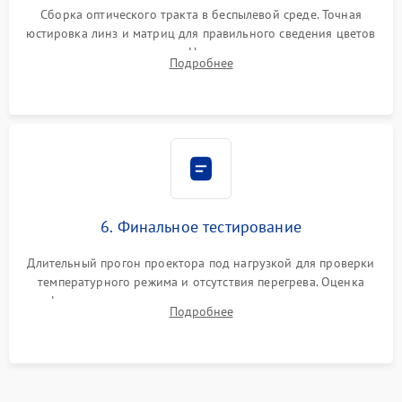
Сборка оптического тракта в беспылевой среде. Точная
юстировка линз и матриц для правильного сведения цветов
и устранения размытия. Надежное подключение всех
Подробнее
шлейфов, установка датчиков и закрытие корпуса
устройства.
6. Финальное тестирование
Длительный прогон проектора под нагрузкой для проверки
температурного режима и отсутствия перегрева. Оценка
фокуса, контрастности и цветопередачи на тестовых
Подробнее
таблицах. Проверка работы всех видеовходов и кнопок
управления.