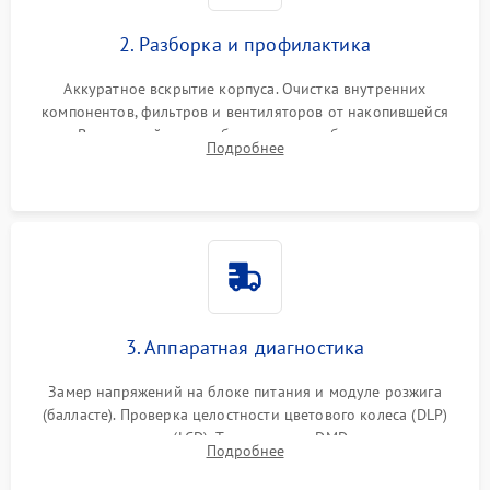
2. Разборка и профилактика
Аккуратное вскрытие корпуса. Очистка внутренних
компонентов, фильтров и вентиляторов от накопившейся
пыли. Визуальный осмотр блока питания, балласта лампы и
Подробнее
материнской платы на наличие прогаров или вздутых
элементов.
3. Аппаратная диагностика
Замер напряжений на блоке питания и модуле розжига
(балласте). Проверка целостности цветового колеса (DLP)
или поляризаторов (LCD). Тестирование DMD-чипа, датчиков
Подробнее
температуры и оптопар с помощью мультиметра и
осциллографа.