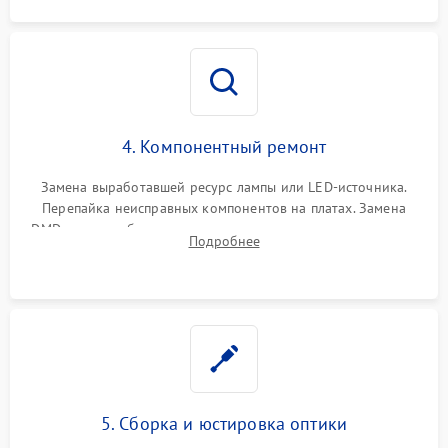
4. Компонентный ремонт
Замена выработавшей ресурс лампы или LED-источника.
Перепайка неисправных компонентов на платах. Замена
DMD-чипа при битых пикселях, установка нового цветового
Подробнее
колеса или восстановление сгоревших поляризационных
пленок.
5. Сборка и юстировка оптики