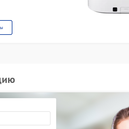
ны
цию