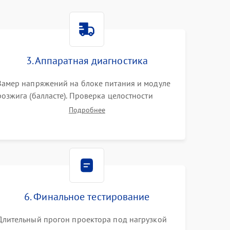
3. Аппаратная диагностика
Замер напряжений на блоке питания и модуле
розжига (балласте). Проверка целостности
цветового колеса (DLP) или поляризаторов (LCD).
Подробнее
Тестирование DMD-чипа, датчиков температуры
и оптопар с помощью мультиметра и
осциллографа.
6. Финальное тестирование
Длительный прогон проектора под нагрузкой