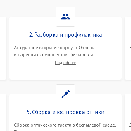
2. Разборка и профилактика
Аккуратное вскрытие корпуса. Очистка
внутренних компонентов, фильтров и
вентиляторов от накопившейся пыли.
Подробнее
Визуальный осмотр блока питания, балласта
лампы и материнской платы на наличие
прогаров или вздутых элементов.
5. Сборка и юстировка оптики
Сборка оптического тракта в беспылевой среде.