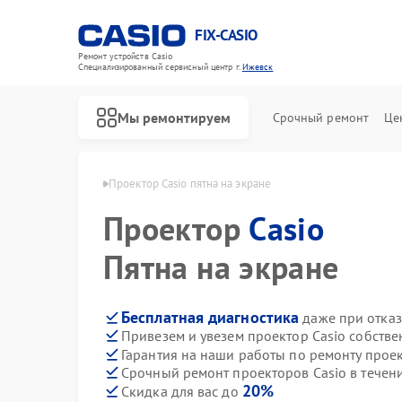
FIX-CASIO
Ремонт устройств Casio
Специализированный cервисный центр г.
Ижевск
Мы ремонтируем
Срочный ремонт
Це
ров Casio в Ижевске
Проектор Casio пятна на экране
Проектор
Casio
Ремонт цифровых пианино Casio
Пятна на экране
Бесплатная диагностика
даже при отказ
Привезем и увезем проектор Casio собств
Гарантия на наши работы по ремонту прое
Срочный ремонт проекторов Casio в течен
20%
Скидка для вас до