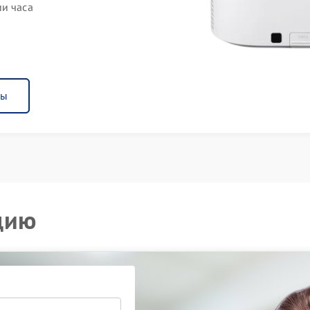
ии часа
ны
цию