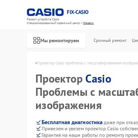
FIX-CASIO
Ремонт устройств Casio
Специализированный cервисный центр г.
Ижевск
Мы ремонтируем
Срочный ремонт
Це
ров Casio в Ижевске
Проектор Casio проблемы с масштабированием изобра
Проектор
Casio
Ремонт цифровых пианино Casio
Проблемы с масшта
изображения
Бесплатная диагностика
даже при отказ
Привезем и увезем проектор Casio собств
Гарантия на наши работы по ремонту прое