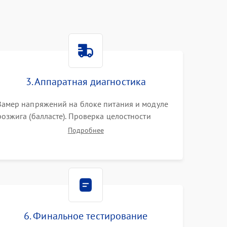
3. Аппаратная диагностика
Замер напряжений на блоке питания и модуле
розжига (балласте). Проверка целостности
цветового колеса (DLP) или поляризаторов (LCD).
Подробнее
Тестирование DMD-чипа, датчиков температуры
и оптопар с помощью мультиметра и
осциллографа.
6. Финальное тестирование