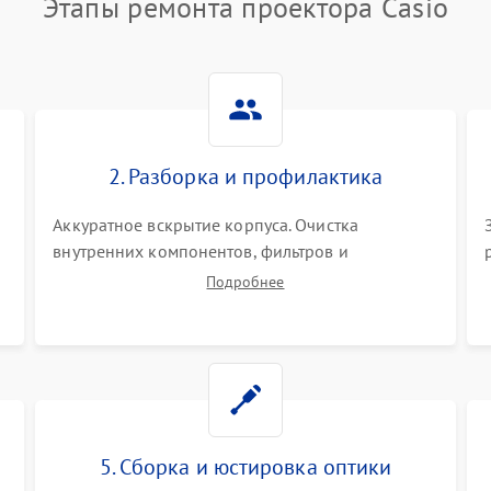
Этапы ремонта проектора Casio
2. Разборка и профилактика
Аккуратное вскрытие корпуса. Очистка
внутренних компонентов, фильтров и
вентиляторов от накопившейся пыли.
Подробнее
Визуальный осмотр блока питания, балласта
лампы и материнской платы на наличие
прогаров или вздутых элементов.
5. Сборка и юстировка оптики