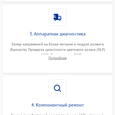
3. Аппаратная диагностика
Замер напряжений на блоке питания и модуле розжига
(балласте). Проверка целостности цветового колеса (DLP)
или поляризаторов (LCD). Тестирование DMD-чипа, датчиков
Подробнее
температуры и оптопар с помощью мультиметра и
осциллографа.
4. Компонентный ремонт