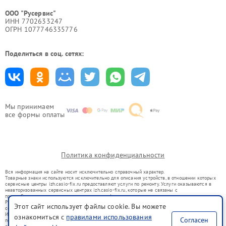
ООО "Русервис"
ИНН 7702633247
ОГРН 1077746335776
Поделиться в соц. сетях:
Мы принимаем
все формы оплаты
Политика конфиденциальности
Вся информация на сайте носит исключительно справочный характер.
Товарные знаки используются исключительно для описания устройств, в отношении которых
сервисные центры izh.casio-fix.ru предоставляют услуги по ремонту. Услуги оказываются в
неавторизованных сервисных центрах izh.casio-fix.ru, которые не связаны с
правообладателями товарных знаков или их официальными представителями.
Ремонт осуществляется для устройств, уже введенных в гражданский оборот в соответствии
Этот сайт использует файлы cookie. Вы можете
со статьей 1487 ГК РФ.
Использование товарных знаков не преследует цели индивидуализации услуг или введения
ознакомиться с
правилами использования
Согласен
потребителей в заблуждение, а служит для информирования о предоставляемых услугах по