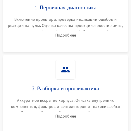
1. Первичная диагностика
Включение проектора, проверка индикации ошибок и
реакции на пульт. Оценка качества проекции, яркости лампы,
наличия артефактов (точки, пятна). Проверка работы
Подробнее
системы охлаждения по уровню шума вентиляторов.
2. Разборка и профилактика
Аккуратное вскрытие корпуса. Очистка внутренних
компонентов, фильтров и вентиляторов от накопившейся
пыли. Визуальный осмотр блока питания, балласта лампы и
Подробнее
материнской платы на наличие прогаров или вздутых
элементов.