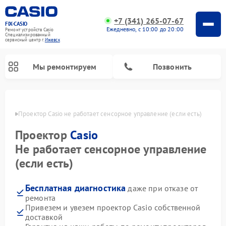
+7 (341) 265-07-67
FIX-CASIO
Ежедневно, с 10:00 до 20:00
Ремонт устройств Casio
Специализированный
cервисный центр г.
Ижевск
Мы ремонтируем
Позвонить
евске
Проектор Casio не работает сенсорное управление (если есть)
Проектор
Casio
Ремонт цифровых пианино Casio
Не работает сенсорное управление
(если есть)
Бесплатная диагностика
даже при отказе от
ремонта
Привезем и увезем проектор Casio собственной
доставкой