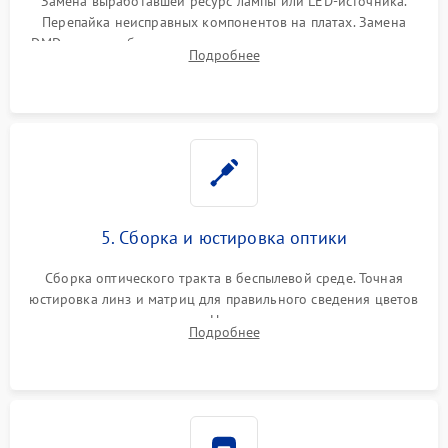
Замена выработавшей ресурс лампы или LED-источника.
Перепайка неисправных компонентов на платах. Замена
DMD-чипа при битых пикселях, установка нового цветового
Подробнее
колеса или восстановление сгоревших поляризационных
пленок.
5. Сборка и юстировка оптики
Сборка оптического тракта в беспылевой среде. Точная
юстировка линз и матриц для правильного сведения цветов
и устранения размытия. Надежное подключение всех
Подробнее
шлейфов, установка датчиков и закрытие корпуса
устройства.