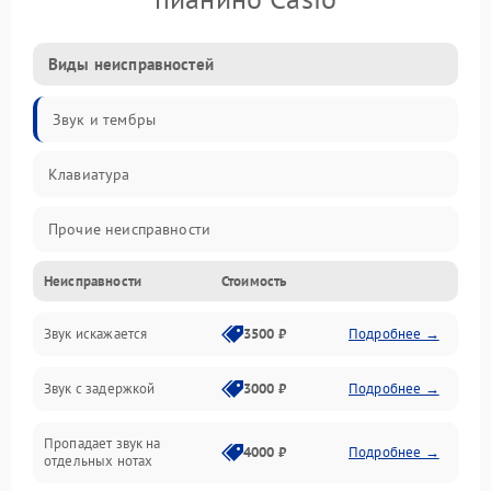
Виды неисправностей
Звук и тембры
Клавиатура
Прочие неисправности
Неисправности
Стоимость
Включение и работа
Звук искажается
3500 ₽
Подробнее →
Управление и электроника
Звук с задержкой
3000 ₽
Подробнее →
Подключения и интерфейсы
Пропадает звук на
Педали и стойка
4000 ₽
Подробнее →
отдельных нотах