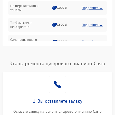
Электроника
Не переключаются
3000 ₽
Подробнее →
тембры
Механические повреждения
Тембры звучат
3500 ₽
Подробнее →
некорректно
Аудио
Самопроизвольно
Оптика
2800 ₽
Подробнее →
меняется громкость
Этапы ремонта цифрового пианино Casio
1. Вы оставляете заявку
Оставьте заявку на ремонт цифрового пианино Casio