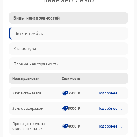
Виды неисправностей
Звук и тембры
Клавиатура
Прочие неисправности
Неисправности
Стоимость
Включение и работа
Звук искажается
3500 ₽
Подробнее →
Управление и электроника
Звук с задержкой
3000 ₽
Подробнее →
Подключения и интерфейсы
Пропадает звук на
Педали и стойка
4000 ₽
Подробнее →
отдельных нотах