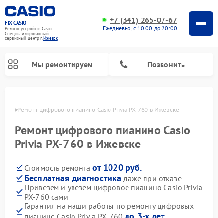
+7 (341) 265-07-67
FIX-CASIO
Ежедневно, с 10:00 до 20:00
Ремонт устройств Casio
Специализированный
cервисный центр г.
Ижевск
Мы ремонтируем
Позвонить
евске
Ремонт цифрового пианино Casio Privia PX-760 в Ижевске
Ремонт цифрового пианино Casio
Privia PX-760 в Ижевске
от 1020 руб.
Стоимость ремонта
Бесплатная диагностика
даже при отказе
Привезем и увезем цифровое пианино Casio Privia
PX-760 сами
Гарантия на наши работы по ремонту цифровых
до 3-х лет
пианино Casio Privia PX-760