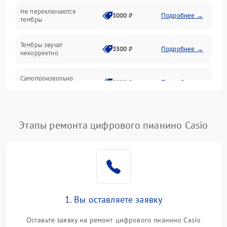
Электроника
Не переключаются
3000 ₽
Подробнее →
тембры
Механические повреждения
Тембры звучат
3500 ₽
Подробнее →
некорректно
Аудио
Самопроизвольно
Оптика
2800 ₽
Подробнее →
меняется громкость
Этапы ремонта цифрового пианино Casio
1. Вы оставляете заявку
Оставьте заявку на ремонт цифрового пианино Casio