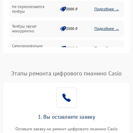
Электроника
Не переключаются
3000 ₽
Подробнее →
тембры
Механические повреждения
Тембры звучат
3500 ₽
Подробнее →
некорректно
Аудио
Самопроизвольно
Оптика
2800 ₽
Подробнее →
меняется громкость
Этапы ремонта цифрового пианино Casio
1. Вы оставляете заявку
Оставьте заявку на ремонт цифрового пианино Casio