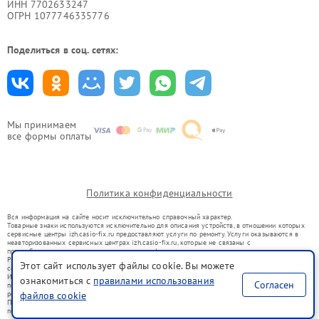
ИНН 7702633247
ОГРН 1077746335776
Поделиться в соц. сетях:
Мы принимаем
все формы оплаты
Политика конфиденциальности
Вся информация на сайте носит исключительно справочный характер.
Товарные знаки используются исключительно для описания устройств, в отношении которых
сервисные центры izh.casio-fix.ru предоставляют услуги по ремонту. Услуги оказываются в
неавторизованных сервисных центрах izh.casio-fix.ru, которые не связаны с
правообладателями товарных знаков или их официальными представителями.
Ремонт осуществляется для устройств, уже введенных в гражданский оборот в соответствии
Этот сайт использует файлы cookie. Вы можете
со статьей 1487 ГК РФ.
Использование товарных знаков не преследует цели индивидуализации услуг или введения
ознакомиться с
правилами использования
Согласен
потребителей в заблуждение, а служит для информирования о предоставляемых услугах по
ремонту техники указанных брендов.
файлов cookie
Представленная на сайте информация не является публичной офертой, определяемой
положениями Статьи 437(2) Гражданского кодекса РФ