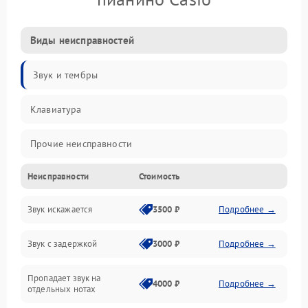
Виды неисправностей
Звук и тембры
Клавиатура
Прочие неисправности
Неисправности
Стоимость
Включение и работа
Звук искажается
3500 ₽
Подробнее →
Управление и электроника
Звук с задержкой
3000 ₽
Подробнее →
Подключения и интерфейсы
Пропадает звук на
Педали и стойка
4000 ₽
Подробнее →
отдельных нотах