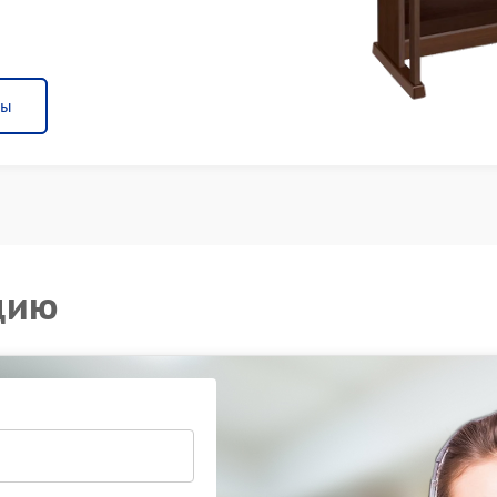
ны
цию