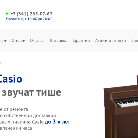
+7 (341) 265-07-67
Ежедневно, с 10:00 до 20:00
ны
О нас
Отзывы
Доставка
Гарантии
Акции и скидки
Зая
е
Casio
звучат тише
е от ремонта
o собственной доставкой
до 3-х лет
ровых пианино Casio
 течении часа