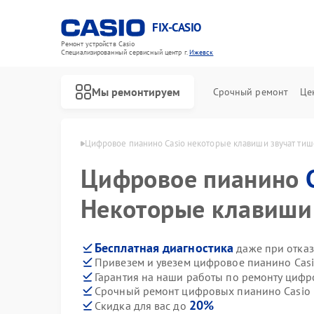
FIX-CASIO
Ремонт устройств Casio
Специализированный cервисный центр г.
Ижевск
Мы ремонтируем
Срочный ремонт
Це
но Casio в Ижевске
Цифровое пианино Casio некоторые клавиши звучат тиш
Цифровое пианино
Некоторые клавиши 
Бесплатная диагностика
даже при отказ
Привезем и увезем цифровое пианино Casi
Гарантия на наши работы по ремонту циф
Срочный ремонт цифровых пианино Casio в
20%
Скидка для вас до