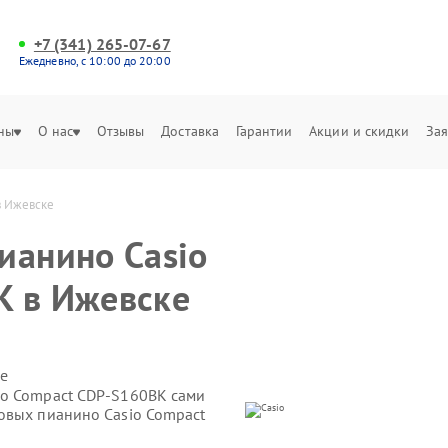
+7 (341) 265-07-67
Ежедневно, с 10:00 до 20:00
ны
О нас
Отзывы
Доставка
Гарантии
Акции и скидки
Зая
в Ижевске
ианино Casio
K в Ижевске
е
io Compact CDP-S160BK сами
овых пианино Casio Compact