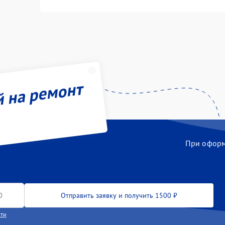
й на ремонт
При оформл
Отправить заявку и получить 1500 ₽
сти