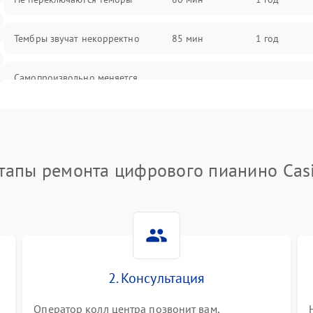
Тембры звучат некорректно
85 мин
1 год
Самопроизвольно меняется
85 мин
1 год
громкость
тапы ремонта цифрового пианино Cas
2. Консультация
Оператор колл центра позвонит вам,