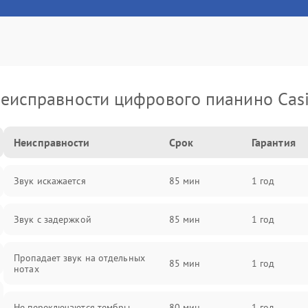
еисправности цифрового пианино Cas
Неисправности
Срок
Гарантия
Звук искажается
85 мин
1 год
Звук с задержкой
85 мин
1 год
Пропадает звук на отдельных
85 мин
1 год
нотах
Не переключаются тембры
80 мин
1 год