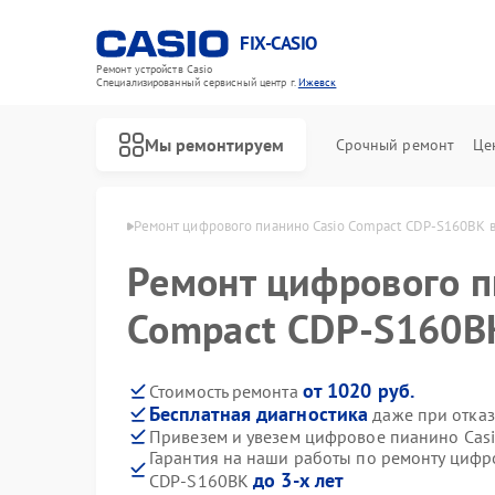
FIX-CASIO
Ремонт устройств Casio
Специализированный cервисный центр г.
Ижевск
Мы ремонтируем
Срочный ремонт
Це
но Casio в Ижевске
Ремонт цифрового пианино Casio Compact CDP-S160BK 
Ремонт цифрового п
Compact CDP-S160B
от 1020 руб.
Стоимость ремонта
Бесплатная диагностика
даже при отказ
Привезем и увезем цифровое пианино Cas
Гарантия на наши работы по ремонту цифр
до 3-х лет
CDP-S160BK