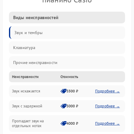
Виды неисправностей
Звук и тембры
Клавиатура
Прочие неисправности
Неисправности
Стоимость
Включение и работа
Звук искажается
3500 ₽
Подробнее →
Управление и электроника
Звук с задержкой
3000 ₽
Подробнее →
Подключения и интерфейсы
Пропадает звук на
Педали и стойка
4000 ₽
Подробнее →
отдельных нотах