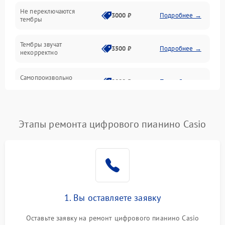
Электроника
Не переключаются
3000 ₽
Подробнее →
тембры
Механические повреждения
Тембры звучат
3500 ₽
Подробнее →
некорректно
Аудио
Самопроизвольно
Оптика
2800 ₽
Подробнее →
меняется громкость
Этапы ремонта цифрового пианино Casio
1. Вы оставляете заявку
Оставьте заявку на ремонт цифрового пианино Casio