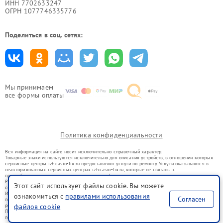
ИНН 7702633247
ОГРН 1077746335776
Поделиться в соц. сетях:
Мы принимаем
все формы оплаты
Политика конфиденциальности
Вся информация на сайте носит исключительно справочный характер.
Товарные знаки используются исключительно для описания устройств, в отношении которых
сервисные центры izh.casio-fix.ru предоставляют услуги по ремонту. Услуги оказываются в
неавторизованных сервисных центрах izh.casio-fix.ru, которые не связаны с
правообладателями товарных знаков или их официальными представителями.
Ремонт осуществляется для устройств, уже введенных в гражданский оборот в соответствии
Этот сайт использует файлы cookie. Вы можете
со статьей 1487 ГК РФ.
Использование товарных знаков не преследует цели индивидуализации услуг или введения
ознакомиться с
правилами использования
Согласен
потребителей в заблуждение, а служит для информирования о предоставляемых услугах по
ремонту техники указанных брендов.
файлов cookie
Представленная на сайте информация не является публичной офертой, определяемой
положениями Статьи 437(2) Гражданского кодекса РФ