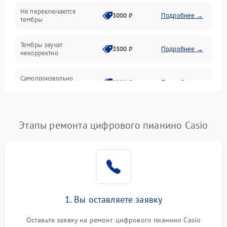
Электроника
Не переключаются
3000 ₽
Подробнее →
тембры
Механические повреждения
Тембры звучат
3500 ₽
Подробнее →
некорректно
Аудио
Самопроизвольно
Оптика
2800 ₽
Подробнее →
меняется громкость
Этапы ремонта цифрового пианино Casio
1. Вы оставляете заявку
Оставьте заявку на ремонт цифрового пианино Casio