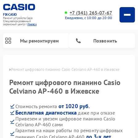
+7 (341) 265-07-67
FIX-CASIO
Ежедневно, с 10:00 до 20:00
Ремонт устройств Casio
Специализированный
cервисный центр г.
Ижевск
Мы ремонтируем
Позвонить
евске
Ремонт цифрового пианино Casio Celviano AP-460 в Ижевске
Ремонт цифрового пианино Casio
Celviano AP-460 в Ижевске
от 1020 руб.
Стоимость ремонта
Бесплатная диагностика
даже при отказе
Привезем и увезем цифровое пианино Casio
Celviano AP-460 сами
Гарантия на наши работы по ремонту цифровых
до 3-х лет
пианино Casio Celviano AP-460