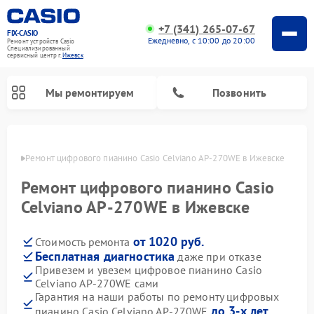
+7 (341) 265-07-67
FIX-CASIO
Ежедневно, с 10:00 до 20:00
Ремонт устройств Casio
Специализированный
cервисный центр г.
Ижевск
Мы ремонтируем
Позвонить
евске
Ремонт цифрового пианино Casio Celviano AP-270WE в Ижевске
Ремонт цифрового пианино Casio
Celviano AP-270WE в Ижевске
от 1020 руб.
Стоимость ремонта
Бесплатная диагностика
даже при отказе
Привезем и увезем цифровое пианино Casio
Celviano AP-270WE сами
Гарантия на наши работы по ремонту цифровых
до 3-х лет
пианино Casio Celviano AP-270WE