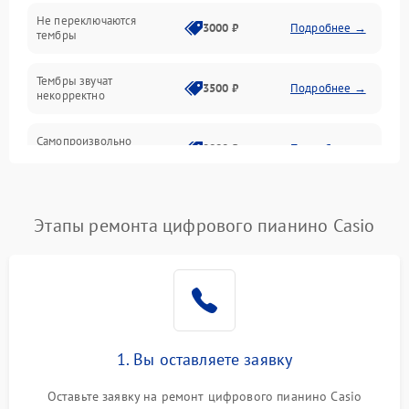
Электроника
Не переключаются
3000 ₽
Подробнее →
тембры
Механические повреждения
Тембры звучат
3500 ₽
Подробнее →
некорректно
Аудио
Самопроизвольно
Оптика
2800 ₽
Подробнее →
меняется громкость
Этапы ремонта цифрового пианино Casio
1. Вы оставляете заявку
Оставьте заявку на ремонт цифрового пианино Casio