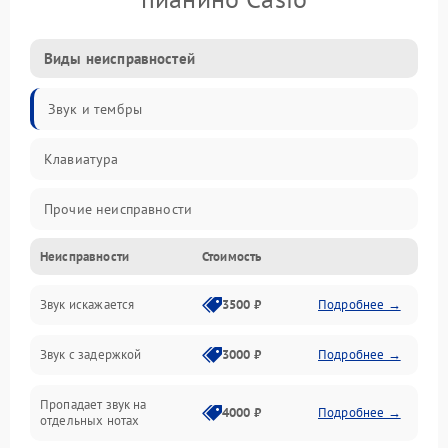
Виды неисправностей
Звук и тембры
Клавиатура
Прочие неисправности
Неисправности
Стоимость
Включение и работа
Звук искажается
3500 ₽
Подробнее →
Управление и электроника
Звук с задержкой
3000 ₽
Подробнее →
Подключения и интерфейсы
Пропадает звук на
Педали и стойка
4000 ₽
Подробнее →
отдельных нотах