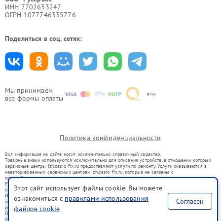
ИНН 7702633247
ОГРН 1077746335776
Поделиться в соц. сетях:
Мы принимаем
все формы оплаты
Политика конфиденциальности
Вся информация на сайте носит исключительно справочный характер.
Товарные знаки используются исключительно для описания устройств, в отношении которых
сервисные центры izh.casio-fix.ru предоставляют услуги по ремонту. Услуги оказываются в
неавторизованных сервисных центрах izh.casio-fix.ru, которые не связаны с
правообладателями товарных знаков или их официальными представителями.
Ремонт осуществляется для устройств, уже введенных в гражданский оборот в соответствии
Этот сайт использует файлы cookie. Вы можете
со статьей 1487 ГК РФ.
Использование товарных знаков не преследует цели индивидуализации услуг или введения
ознакомиться с
правилами использования
Согласен
потребителей в заблуждение, а служит для информирования о предоставляемых услугах по
ремонту техники указанных брендов.
файлов cookie
Представленная на сайте информация не является публичной офертой, определяемой
положениями Статьи 437(2) Гражданского кодекса РФ