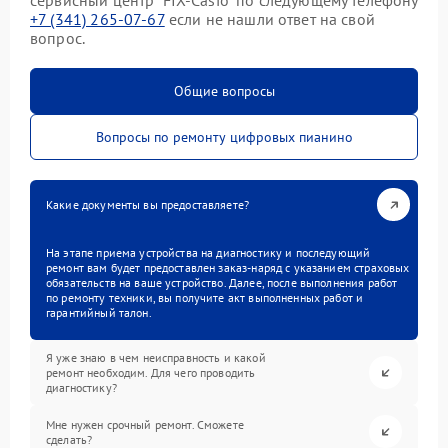
сервисный центр “FIX-Casio” по следующему телефону
+7 (341) 265-07-67
если не нашли ответ на свой
вопрос.
Общие вопросы
Вопросы по ремонту цифровых пианино
Какие документы вы предоставляете?
На этапе приема устройства на диагностику и последующий
ремонт вам будет предоставлен заказ-наряд с указанием страховых
обязательств на ваше устройство. Далее, после выполнения работ
по ремонту техники, вы получите акт выполненных работ и
гарантийный талон.
Я уже знаю в чем неисправность и какой
ремонт необходим. Для чего проводить
диагностику?
Мне нужен срочный ремонт. Сможете
сделать?