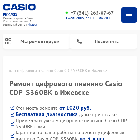
+7 (341) 265-07-67
FIX-CASIO
Ежедневно, с 10:00 до 20:00
Ремонт устройств Casio
Специализированный
cервисный центр г.
Ижевск
Мы ремонтируем
Позвонить
е
Ремонт цифрового пианино Casio CDP-S360BK в Ижевске
Ремонт цифрового пианино Casio
CDP-S360BK в Ижевске
от 1020 руб.
Стоимость ремонта
Бесплатная диагностика
даже при отказе
Привезем и увезем цифровое пианино Casio CDP-
S360BK сами
Гарантия на наши работы по ремонту цифровых
до 3-х лет
пианино Casio CDP-S360BK