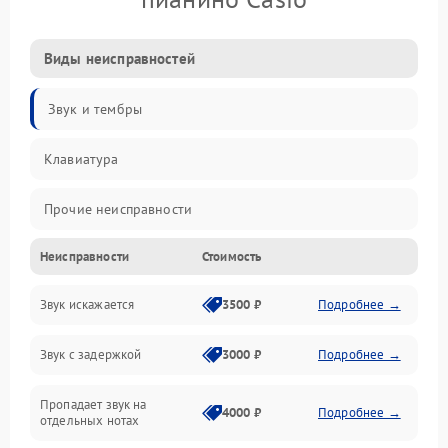
Виды неисправностей
Звук и тембры
Клавиатура
Прочие неисправности
Неисправности
Стоимость
Включение и работа
Звук искажается
3500 ₽
Подробнее →
Управление и электроника
Звук с задержкой
3000 ₽
Подробнее →
Подключения и интерфейсы
Пропадает звук на
Педали и стойка
4000 ₽
Подробнее →
отдельных нотах