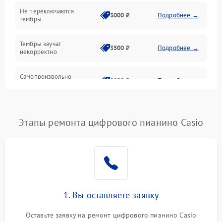
Электроника
Не переключаются
3000 ₽
Подробнее →
тембры
Механические повреждения
Тембры звучат
3500 ₽
Подробнее →
некорректно
Аудио
Самопроизвольно
Оптика
2800 ₽
Подробнее →
меняется громкость
Этапы ремонта цифрового пианино Casio
1. Вы оставляете заявку
Оставьте заявку на ремонт цифрового пианино Casio