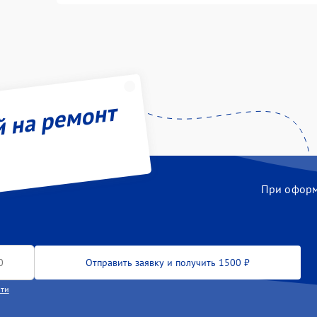
й на ремонт
При оформл
Отправить заявку и получить 1500 ₽
сти