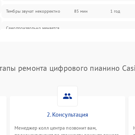
Тембры звучат некорректно
85 мин
1 год
Самопроизвольно меняется
85 мин
1 год
громкость
тапы ремонта цифрового пианино Cas
2. Консультация
Менеджер колл центра позвонит вам,