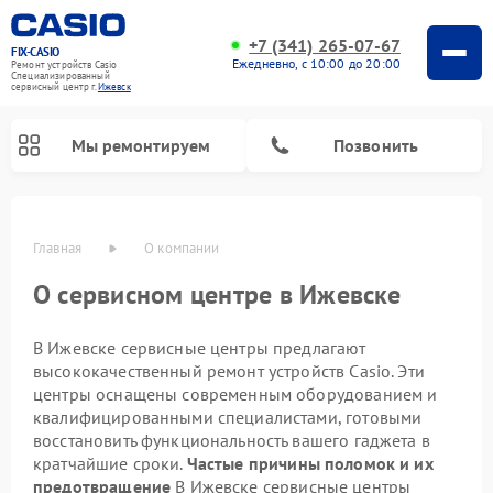
+7 (341) 265-07-67
FIX-CASIO
Ежедневно, с 10:00 до 20:00
Ремонт устройств Casio
Специализированный
cервисный центр г.
Ижевск
Мы ремонтируем
Позвонить
Главная
О компании
О сервисном центре в Ижевске
Ремонт цифровых пианино Casio
В Ижевске сервисные центры предлагают
высококачественный ремонт устройств Casio. Эти
центры оснащены современным оборудованием и
квалифицированными специалистами, готовыми
восстановить функциональность вашего гаджета в
кратчайшие сроки.
Частые причины поломок и их
предотвращение
В Ижевске сервисные центры