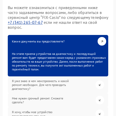
Вы можете ознакомиться с приведенными ниже
часто задаваемыми вопросами, либо обратиться в
сервисный центр “FIX-Casio” по следующему телефону
+7 (341) 265-07-67
если не нашли ответ на свой
вопрос.
Какие документы вы предоставляете?
На этапе приема устройства на диагностику и последующий
ремонт вам будет предоставлен заказ-наряд с указанием страховых
обязательств на ваше устройство. Далее, после выполнения работ
по ремонту техники, вы получите акт выполненных работ и
гарантийный талон.
Я уже знаю в чем неисправность и какой
ремонт необходим. Для чего проводить
диагностику?
Мне нужен срочный ремонт. Сможете
сделать?
Я хочу, чтобы мое устройство
ремонтировали при мне.